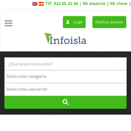
Tlf: 922.05.22.66
|
Mi anuncio
|
Mi clave
|
Login
Publicar anuncio