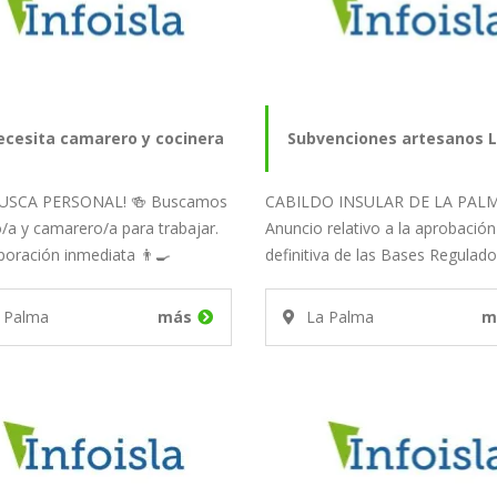
ecesita camarero y cocinera
Subvenciones artesanos 
 BUSCA PERSONAL! 🍻 Buscamos
CABILDO INSULAR DE LA PAL
Palma
/a y camarero/a para trabajar.
Anuncio relativo a la aprobación
poración inmediata 👨‍🍳
definitiva de las Bases Regulad
o/a 🍹…
subvenciones…
 Palma
más
La Palma
m