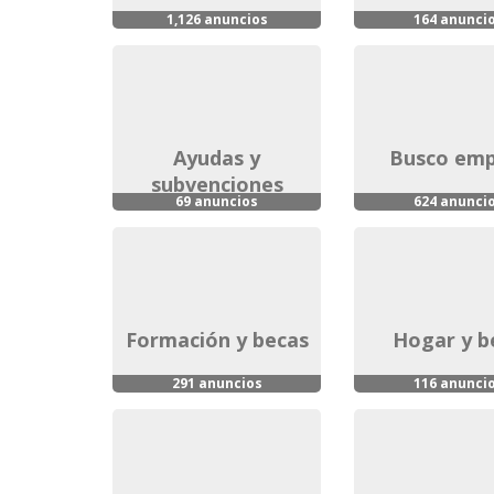
1,126 anuncios
164 anunci
ayudas y
busco em
subvenciones
69 anuncios
624 anunci
formación y becas
hogar y 
291 anuncios
116 anunci