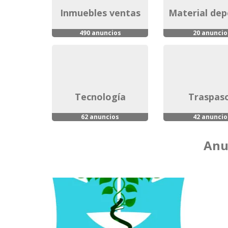
inmuebles ventas
material de
490 anuncios
20 anuncio
tecnología
traspas
62 anuncios
42 anuncio
Anu