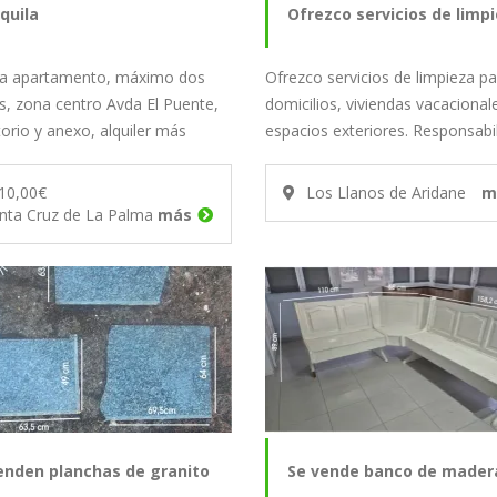
lquila
Ofrezco servicios de limp
ila apartamento, máximo dos
Ofrezco servicios de limpieza pa
s, zona centro Avda El Puente,
domicilios, viviendas vacacional
orio y anexo, alquiler más
espacios exteriores. Responsabi
…
seriedad…
10,00€
Los Llanos de Aridane
m
nta Cruz de La Palma
más
enden planchas de granito
Se vende banco de mader