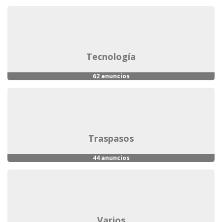
tecnología
62 anuncios
traspasos
44 anuncios
varios