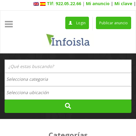
Tlf: 922.05.22.66
|
Mi anuncio
|
Mi clave
|
Login
Publicar anuncio
Categorías