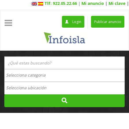
Tlf: 922.05.22.66
|
Mi anuncio
|
Mi clave
|
Login
Publicar anuncio