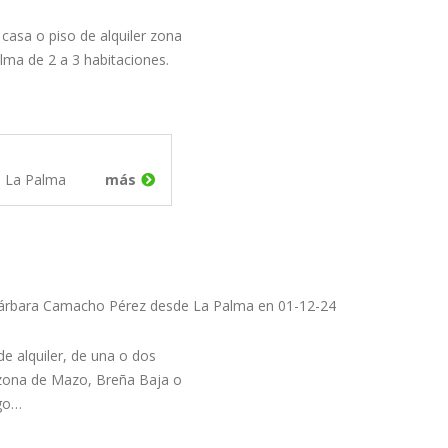
asa o piso de alquiler zona
lma de 2 a 3 habitaciones.
e La Palma
más
Bárbara Camacho Pérez desde La Palma en 01-12-24
e alquiler, de una o dos
 zona de Mazo, Breña Baja o
ngo…