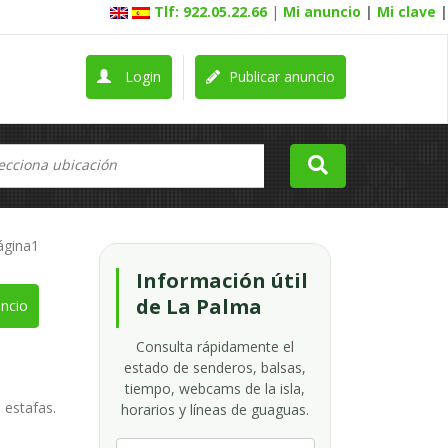
Tlf: 922.05.22.66
|
Mi anuncio
|
Mi clave
|
Login
Publicar anuncio
ágina1
Información útil
de La Palma
ncio
Consulta rápidamente el
estado de senderos, balsas,
tiempo, webcams de la isla,
e estafas.
horarios y líneas de guaguas.