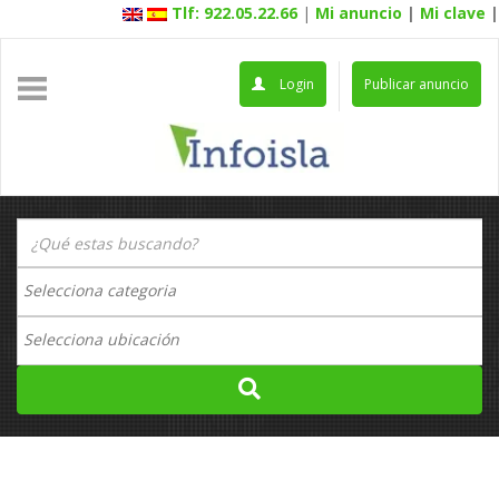
Tlf: 922.05.22.66
|
Mi anuncio
|
Mi clave
|
Login
Publicar anuncio