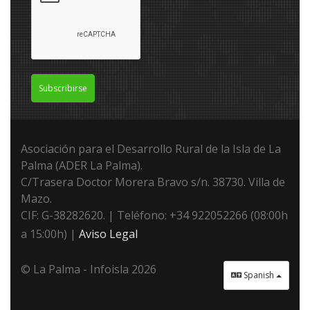
Subscribirse
Asociación para el Desarrollo Rural de la Isla de La
Palma (ADER La Palma).
C/Trasera Doctor Morera Bravo s/n. 38730. Villa de
Mazo.
CIF: G-38282620. | Teléfono: +34 922052266 (08:00h
a 15:00h) |
Aviso Legal
© La Palma - Infoisla 2026
Spanish