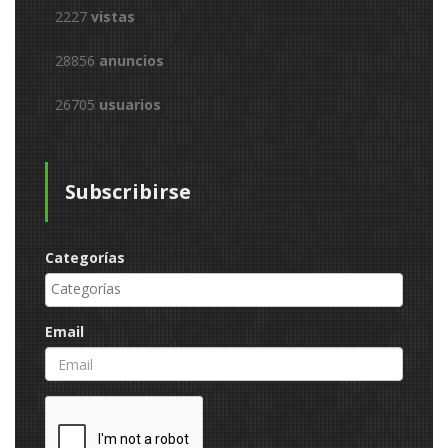
2227
vistas
28856
anuncios
26705
usuarios
Subscribirse
Categorías
Email