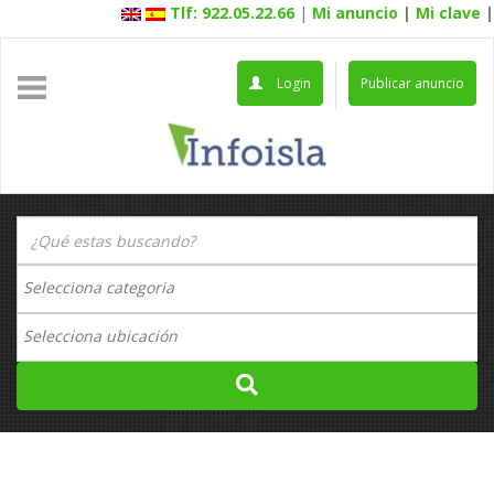
Tlf: 922.05.22.66
|
Mi anuncio
|
Mi clave
|
Login
Publicar anuncio