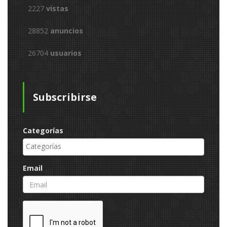
2227
vistas
28852
anuncios
26704
usuarios
Subscribirse
Categorías
Email