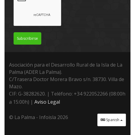
Subscribirse
Asociación para el Desarrollo Rural de la Isla de La
Palma (ADER La Palma).
C/Trasera Doctor Morera Bravo s/n. 38730. Villa de
Mazo.
CIF: G-38282620. | Teléfono: +34 922052266 (08:00h
a 15:00h) |
Aviso Legal
© La Palma - Infoisla 2026
Spanish