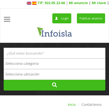
Tlf: 922.05.22.66
|
Mi anuncio
|
Mi clave
|
Login
Publicar anuncio
Inicio
Contáctenos