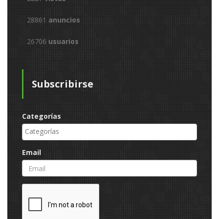
28861
anuncios
26706
usuarios
Subscribirse
Categorías
Email