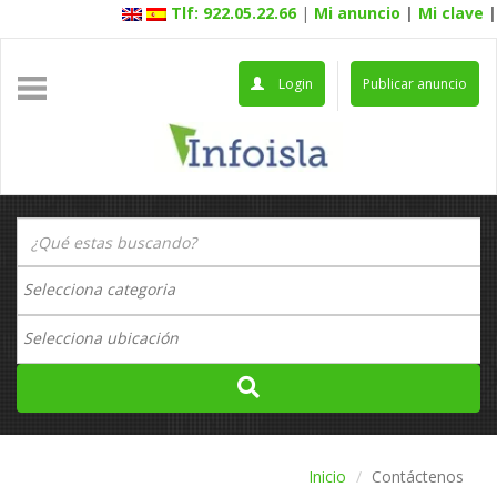
Tlf: 922.05.22.66
|
Mi anuncio
|
Mi clave
|
Login
Publicar anuncio
Inicio
Contáctenos