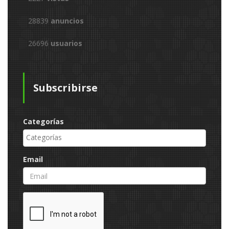
28839
anuncios
26696
usuarios
Subscribirse
Categorías
Email