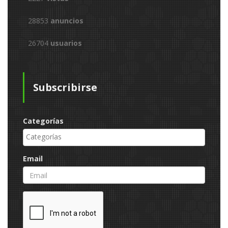
28853
anuncios
26704
usuarios
Subscribirse
Categorías
Email