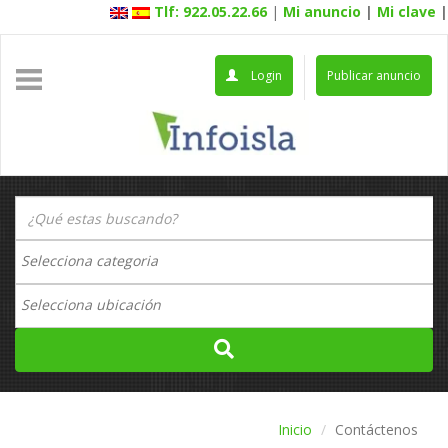
Tlf: 922.05.22.66
|
Mi anuncio
|
Mi clave
|
Login
Publicar anuncio
Inicio
Contáctenos