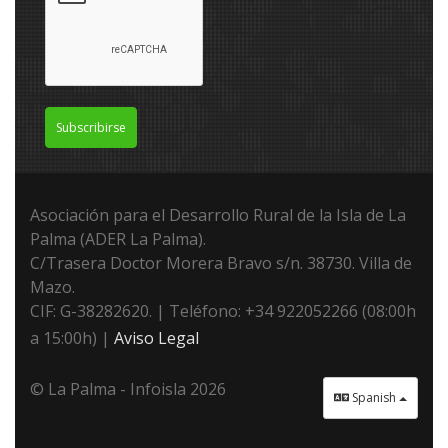
Subscribirse
Asociación para el Desarrollo Rural de la Isla de La
Palma (ADER La Palma).
C/Trasera Doctor Morera Bravo s/n. 38730. Villa de
Mazo.
CIF: G-38282620. | Teléfono: +34 922052266 (08:00h
a 15:00h) |
Aviso Legal
© La Palma - Infoisla 2026
Spanish