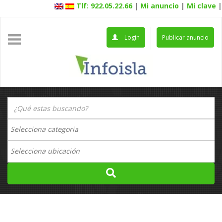
Tlf: 922.05.22.66
|
Mi anuncio
|
Mi clave
|
Login
Publicar anuncio