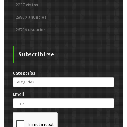
2227
vistas
28860
anuncios
26706
usuarios
Subscribirse
Categorías
Email