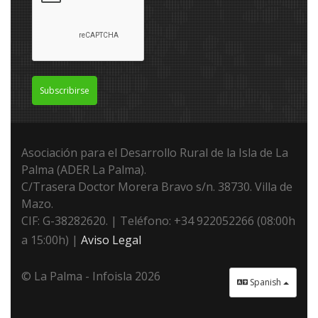
Subscribirse
Asociación para el Desarrollo Rural de la Isla de La
Palma (ADER La Palma).
C/Trasera Doctor Morera Bravo s/n. 38730. Villa de
Mazo.
CIF: G-38282620. | Teléfono: +34 922052266 (08:00h
a 15:00h) |
Aviso Legal
© La Palma - Infoisla 2026
Spanish