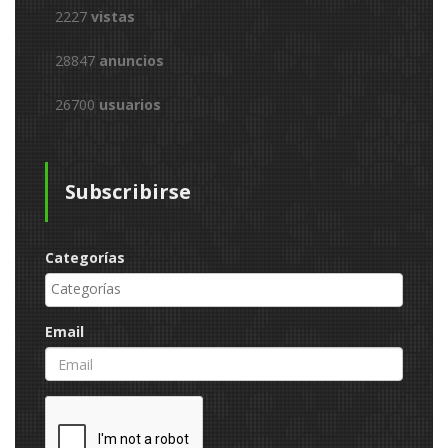
2227
vistas
28847
anuncios
26700
usuarios
Subscribirse
Categorías
Email