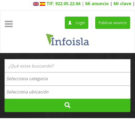
Tlf: 922.05.22.66
|
Mi anuncio
|
Mi clave
|
Login
Publicar anuncio