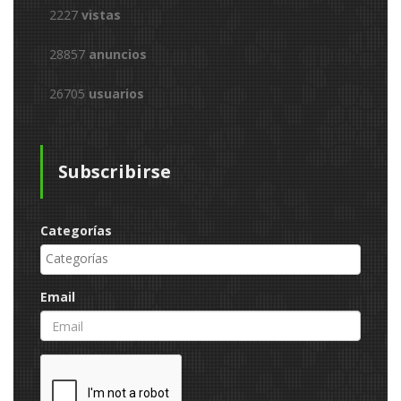
2227
vistas
28857
anuncios
26705
usuarios
Subscribirse
Categorías
Email