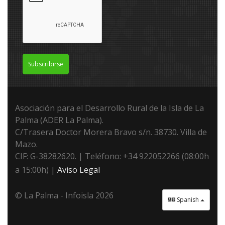
Subscribirse
Asociación para el Desarrollo Rural de la Isla de La
Palma (ADER La Palma).
C/Trasera Doctor Morera Bravo s/n. 38730. Villa de
Mazo.
CIF: G-38282620. | Teléfono: +34 922052266 (08:00h
a 15:00h) |
Aviso Legal
© La Palma - Infoisla 2026
Spanish