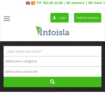
Tlf: 922.05.22.66
|
Mi anuncio
|
Mi clave
|
Login
Publicar anuncio