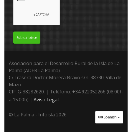
Subscribirse
Asociación para el Desarrollo Rural de la Isla de La
Palma (ADER La Palma).
C/Trasera Doctor Morera Bravo s/n. 38730. Villa de
Mazo.
CIF: G-38282620. | Teléfono: +34 922052266 (08:00h
a 15:00h) |
Aviso Legal
© La Palma - Infoisla 2026
Spanish