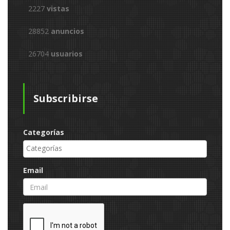
2227
vistas
28852
anuncios
26704
usuarios
Subscribirse
Categorías
Email