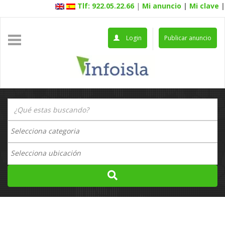
Tlf: 922.05.22.66
|
Mi anuncio
|
Mi clave
|
Login
Publicar anuncio