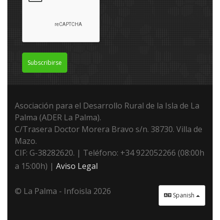
Subscribirse
Asociación para el Desarrollo Rural de la Isla de La
Palma (ADER La Palma).
C/Trasera Doctor Morera Bravo s/n. 38730. Villa de
Mazo.
CIF: G-38282620. | Teléfono: +34 922052266 (08:00h
a 15:00h) |
Aviso Legal
© La Palma - Infoisla 2026
Spanish