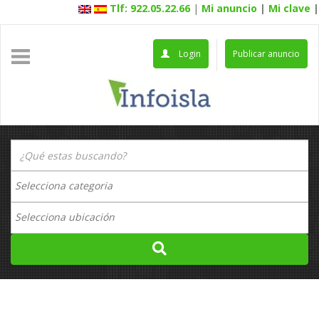
Tlf: 922.05.22.66
|
Mi anuncio
|
Mi clave
|
Login
Publicar anuncio