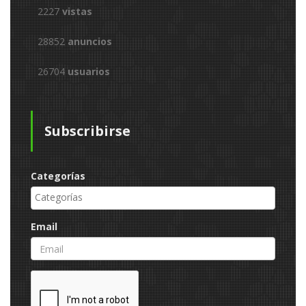
2227
vistas
28852
anuncios
26704
usuarios
Subscribirse
Categorías
Email