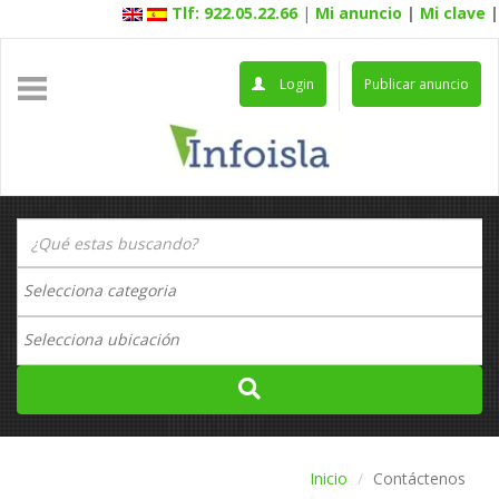
Tlf: 922.05.22.66
|
Mi anuncio
|
Mi clave
|
Login
Publicar anuncio
Inicio
Contáctenos