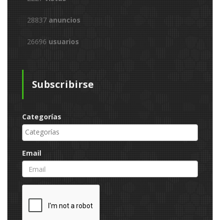
28837
anuncios
26696
usuarios
Subscribirse
Categorías
Email