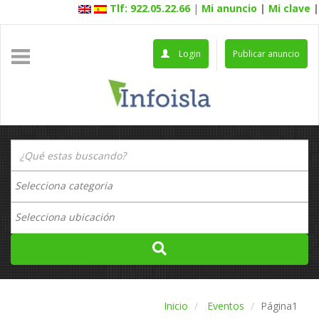
Tlf: 922.05.22.66
|
Mi anuncio
|
Mi clave
|
Login
Publicar anuncio
Inicio
Eventos
Página1