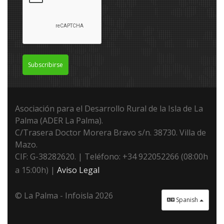
Subscribirse
Asociación para el Desarrollo Rural de la Isla de La
Palma (ADER La Palma).
C/Trasera Doctor Morera Bravo s/n. 38730. Villa de
Mazo.
CIF: G-38282620. | Teléfono: +34 922052266 (08:00h
a 15:00h) |
Aviso Legal
© La Palma - Infoisla 2026
Spanish