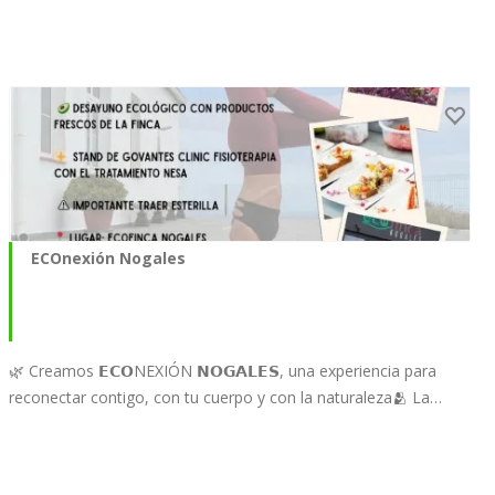
ECOnexión Nogales
🌿 Creamos 𝗘𝗖𝗢NEXIÓN 𝗡𝗢𝗚𝗔𝗟𝗘𝗦, una experiencia para
reconectar contigo, con tu cuerpo y con la naturaleza🫂 La…