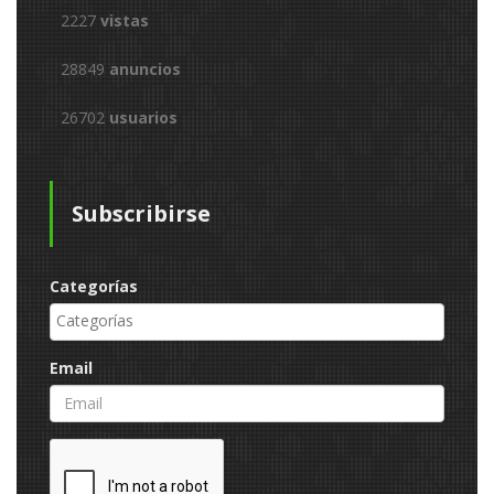
2227
vistas
28849
anuncios
26702
usuarios
Subscribirse
Categorías
Email