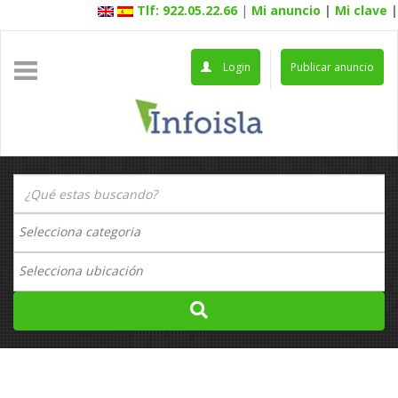
Tlf: 922.05.22.66
|
Mi anuncio
|
Mi clave
|
Login
Publicar anuncio