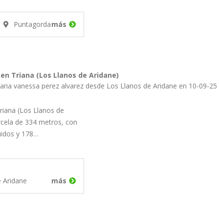
Puntagorda
más
en Triana (Los Llanos de Aridane)
aria vanessa perez alvarez desde Los Llanos de Aridane en 10-09-25
riana (Los Llanos de
rcela de 334 metros, con
uidos y 178…
e Aridane
más