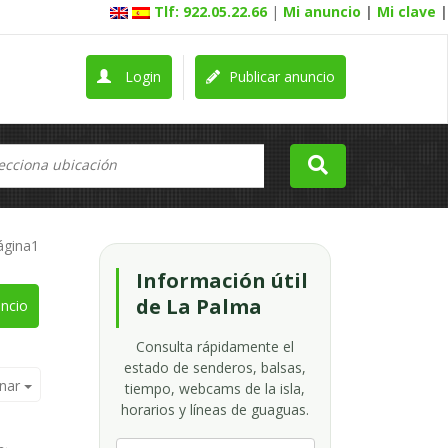
Tlf: 922.05.22.66
|
Mi anuncio
|
Mi clave
|
Login
Publicar anuncio
ágina1
Información útil
de La Palma
ncio
Consulta rápidamente el
estado de senderos, balsas,
nar
tiempo, webcams de la isla,
horarios y líneas de guaguas.