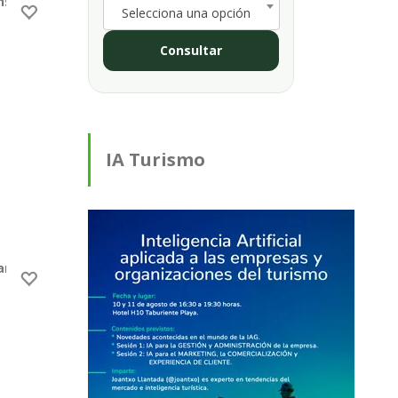
sor, garaje, lavadero y trasteros, acceso totalmente libre de
Selecciona una opción
Consultar
IA Turismo
rdín y una parcela adicional en pleno corazón de Puntagorda.