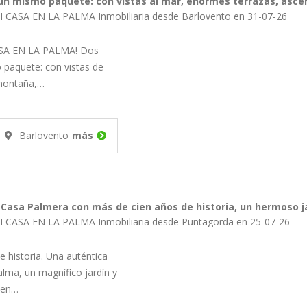
un mismo paquete: con vistas al mar, enormes terrazas, ascen
I CASA EN LA PALMA Inmobiliaria desde Barlovento en 31-07-26
ASA EN LA PALMA! Dos
 paquete: con vistas de
 montaña,…
Barlovento
más
Casa Palmera con más de cien años de historia, un hermoso ja
I CASA EN LA PALMA Inmobiliaria desde Puntagorda en 25-07-26
 historia. Una auténtica
lma, un magnífico jardín y
 en…