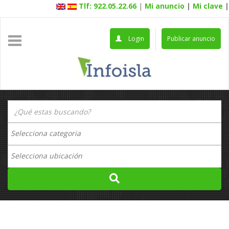
Tlf: 922.05.22.66
|
Mi anuncio
|
Mi clave
|
Login
Publicar anuncio