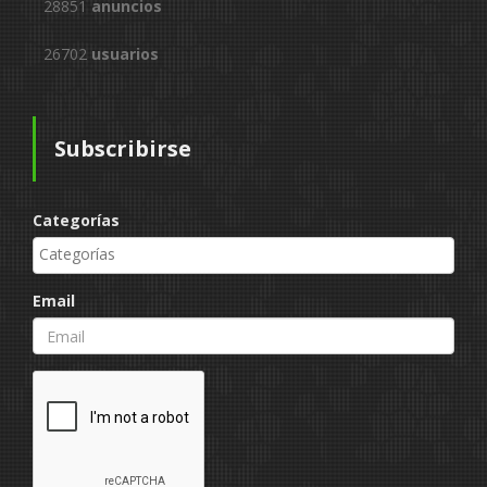
28851
anuncios
26702
usuarios
Subscribirse
Categorías
Email