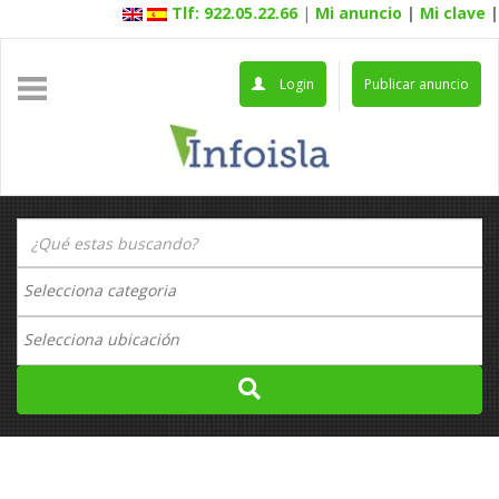
Tlf: 922.05.22.66
|
Mi anuncio
|
Mi clave
|
Login
Publicar anuncio