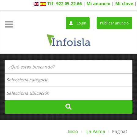
Tlf: 922.05.22.66
|
Mi anuncio
|
Mi clave
|
Login
Publicar anuncio
Inicio
La Palma
Página1