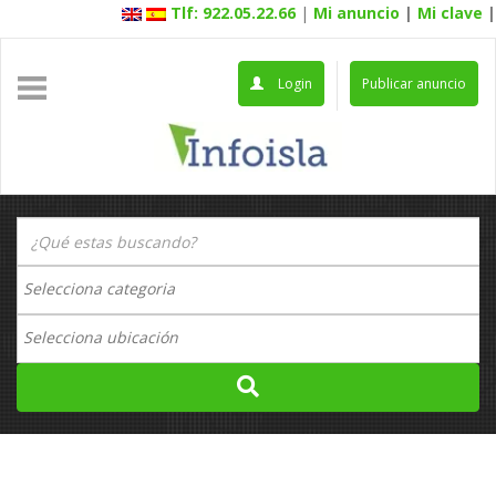
Tlf: 922.05.22.66
|
Mi anuncio
|
Mi clave
|
Login
Publicar anuncio