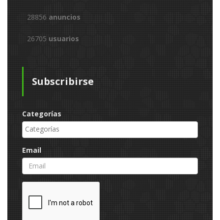
28856
anuncios
26705
usuarios
Subscribirse
Categorías
Email