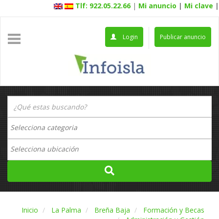
Tlf: 922.05.22.66
|
Mi anuncio
|
Mi clave
|
Login
Publicar anuncio
Inicio
La Palma
Breña Baja
Formación y Becas