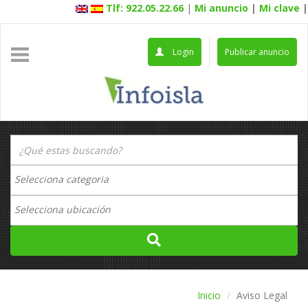
Tlf: 922.05.22.66
|
Mi anuncio
|
Mi clave
|
Login
Publicar anuncio
Inicio
Aviso Legal