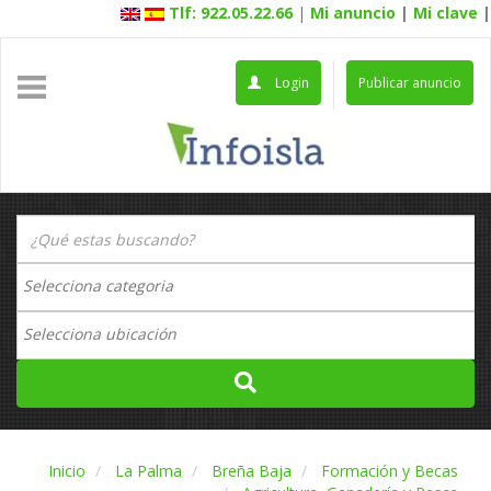
Tlf: 922.05.22.66
|
Mi anuncio
|
Mi clave
|
Login
Publicar anuncio
Inicio
La Palma
Breña Baja
Formación y Becas