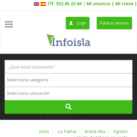
Tlf: 922.05.22.66
|
Mi anuncio
|
Mi clave
|
Login
Publicar anuncio
Inicio
La Palma
Breña Alta
Agrario