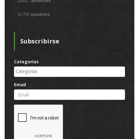
28861
anuncios
26706
usuarios
Subscribirse
Categorías
Email