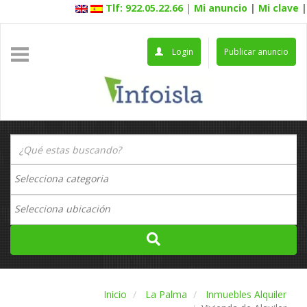
Tlf: 922.05.22.66
|
Mi anuncio
|
Mi clave
|
Login
Publicar anuncio
Inicio
La Palma
Inmuebles Alquiler