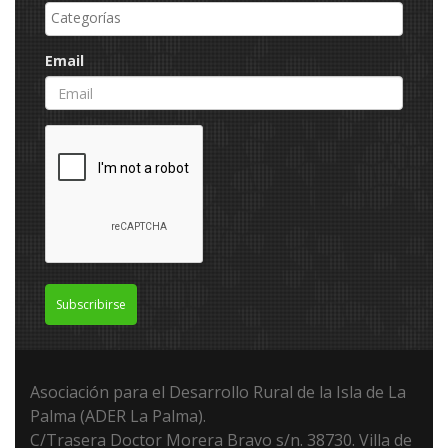
Email
Subscribirse
Asociación para el Desarrollo Rural de la Isla de La
Palma (ADER La Palma).
C/Trasera Doctor Morera Bravo s/n. 38730. Villa de