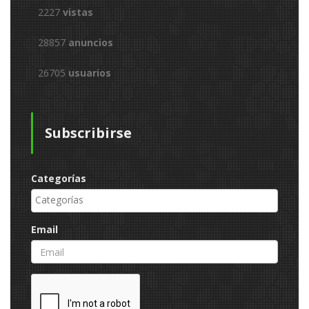
2227
vistas
28857
anuncios
26705
usuarios
Subscribirse
Categorías
Email