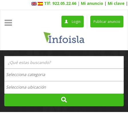
Tlf: 922.05.22.66
|
Mi anuncio
|
Mi clave
|
Login
Publicar anuncio