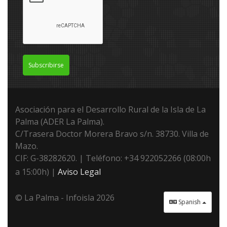
Subscribirse
Asociación para el Desarrollo Rural de la Isla de La
Palma (ADER La Palma).
C/Trasera Doctor Morera Bravo s/n. 38730. Villa de
Mazo.
CIF: G-38282620. | Teléfono: +34 922052266 (08:00h
a 15:00h) |
Aviso Legal
© La Palma - Infoisla 2026
Spanish