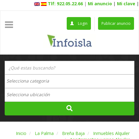
Tlf: 922.05.22.66
|
Mi anuncio
|
Mi clave
|
Login
Publicar anuncio
Inicio
La Palma
Breña Baja
Inmuebles Alquiler