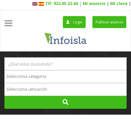
Tlf: 922.05.22.66
|
Mi anuncio
|
Mi clave
|
Login
Publicar anuncio