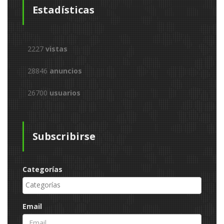
Estadísticas
2227
vistas
28846
anuncios
26700
usuarios
Subscribirse
Categorías
Email