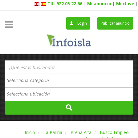
Tlf: 922.05.22.66
|
Mi anuncio
|
Mi clave
|
Login
Publicar anuncio
Inicio
La Palma
Breña Alta
Busco Empleo