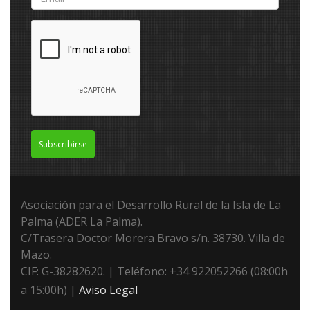
Subscribirse
Asociación para el Desarrollo Rural de la Isla de La
Palma (ADER La Palma).
C/Trasera Doctor Morera Bravo s/n. 38730. Villa de
Mazo.
CIF: G-38282620. | Teléfono: +34 922052266 (08:00h
a 15:00h) |
Aviso Legal