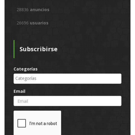
28836
anuncios
26696
usuarios
Subscribirse
Categorías
Email