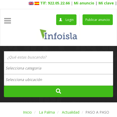
Tlf: 922.05.22.66
|
Mi anuncio
|
Mi clave
|
Login
Publicar anuncio
Inicio
La Palma
Actualidad
PASO A PASO