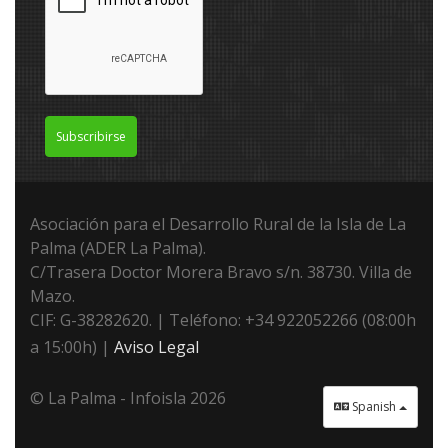
Subscribirse
Asociación para el Desarrollo Rural de la Isla de La
Palma (ADER La Palma).
C/Trasera Doctor Morera Bravo s/n. 38730. Villa de
Mazo.
CIF: G-38282620. | Teléfono: +34 922052266 (08:00h
a 15:00h) |
Aviso Legal
© La Palma - Infoisla 2026
Spanish