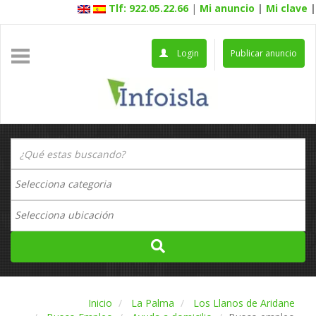
Tlf: 922.05.22.66
|
Mi anuncio
|
Mi clave
|
Login
Publicar anuncio
Inicio
La Palma
Los Llanos de Aridane