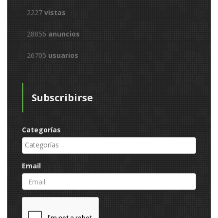
2227
vistas
28856
anuncios
26705
usuarios
Subscribirse
Categorías
Email