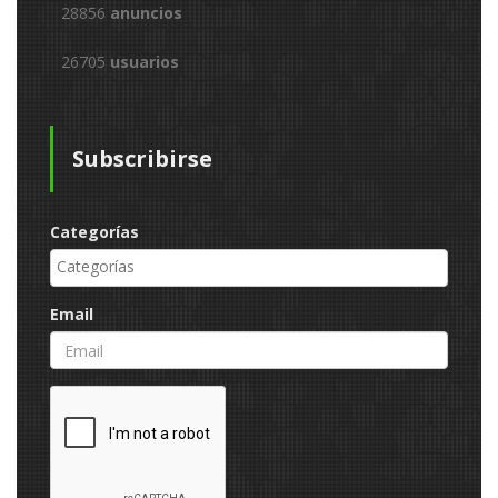
28856
anuncios
26705
usuarios
Subscribirse
Categorías
Email