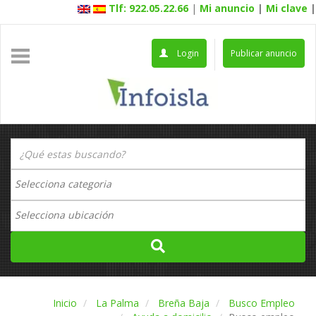
Tlf: 922.05.22.66
|
Mi anuncio
|
Mi clave
|
Login
Publicar anuncio
Inicio
La Palma
Breña Baja
Busco Empleo