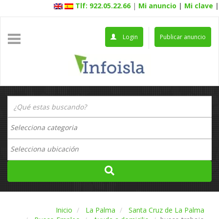
Tlf: 922.05.22.66
|
Mi anuncio
|
Mi clave
|
Login
Publicar anuncio
Inicio
La Palma
Santa Cruz de La Palma