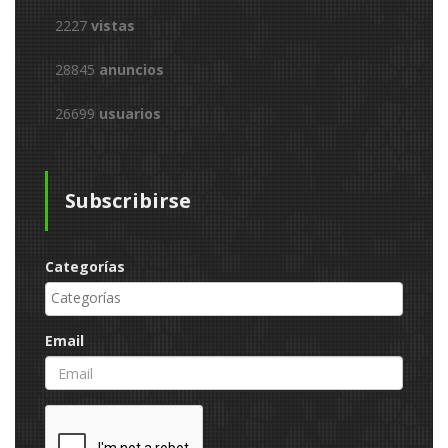
2227
vistas
28845
anuncios
26699
usuarios
Subscribirse
Categorías
Email