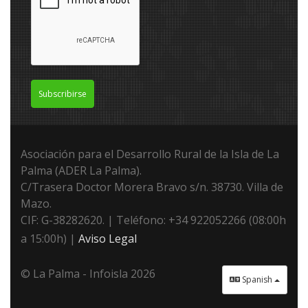
Subscribirse
Asociación para el Desarrollo Rural de la Isla de La
Palma (ADER La Palma).
C/Trasera Doctor Morera Bravo s/n. 38730. Villa de
Mazo.
CIF: G-38282620. | Teléfono: +34 922052266 (08:00h
a 15:00h) |
Aviso Legal
© La Palma - Infoisla 2026
Spanish