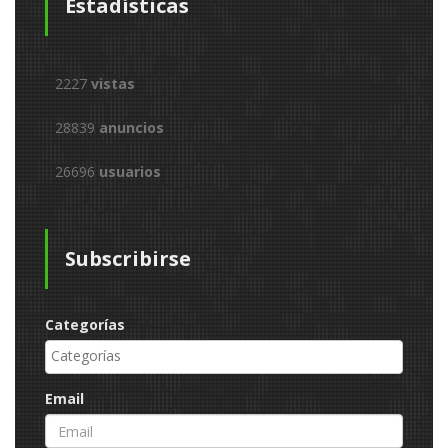
Estadísticas
2227
vistas
28839
anuncios
26696
usuarios
Subscribirse
Categorías
Email