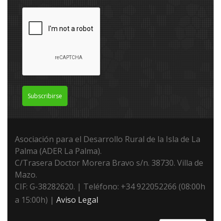
Subscribirse
Asociación para el Desarrollo Rural de la Isla de La
Palma (ADER La Palma).
C/Trasera Doctor Morera Bravo s/n. 38730. Villa de
Mazo.
CIF: G-38282620. | Teléfono: +34 922052266 (08:00h
a 15:00h) |
Aviso Legal