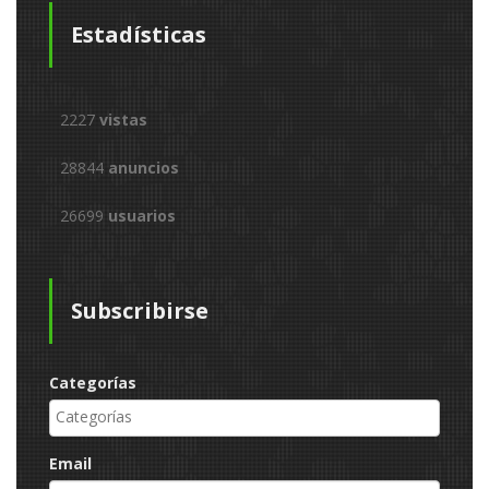
Estadísticas
2227
vistas
28844
anuncios
26699
usuarios
Subscribirse
Categorías
Email