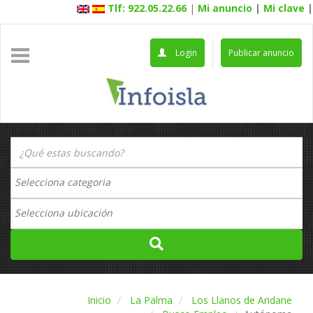
Tlf: 922.05.22.66
|
Mi anuncio
|
Mi clave
|
Login
Publicar anuncio
Inicio
La Palma
Los Llanos de Aridane