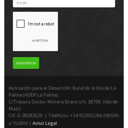
Subscribirse
Asociación para el Desarrollo Rural de la Isla de La
Palma (ADER La Palma).
C/Trasera Doctor Morera Bravo s/n. 38730. Villa de
Mazo.
CIF: G-38282620. | Teléfono: +34 922052266 (08:00h
a 15:00h) |
Aviso Legal