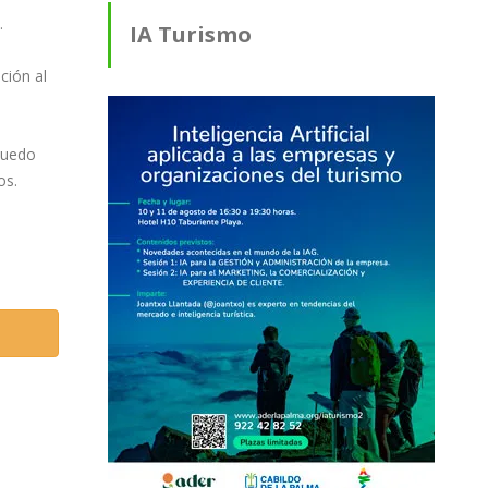
.
IA Turismo
ción al
puedo
os.