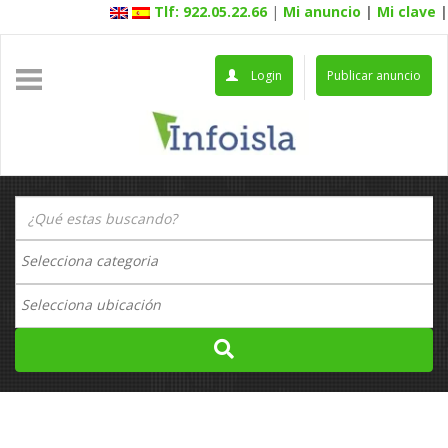
Tlf: 922.05.22.66
|
Mi anuncio
|
Mi clave
|
Login
Publicar anuncio