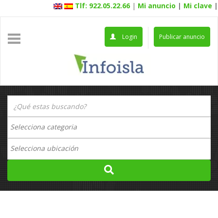
Tlf: 922.05.22.66
|
Mi anuncio
|
Mi clave
|
Login
Publicar anuncio