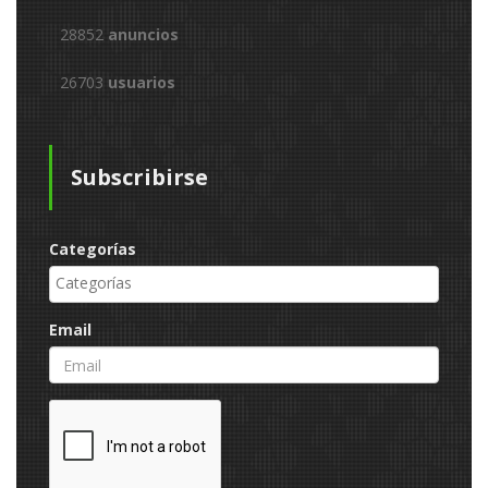
28852
anuncios
26703
usuarios
Subscribirse
Categorías
Email