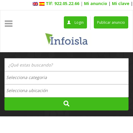
Tlf: 922.05.22.66
|
Mi anuncio
|
Mi clave
|
Login
Publicar anuncio