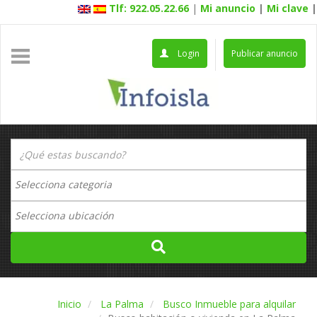
Tlf: 922.05.22.66
|
Mi anuncio
|
Mi clave
|
Login
Publicar anuncio
Inicio
La Palma
Busco Inmueble para alquilar