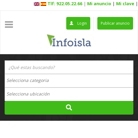
Tlf: 922.05.22.66
|
Mi anuncio
|
Mi clave
|
Login
Publicar anuncio