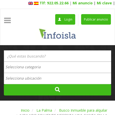
Tlf: 922.05.22.66
|
Mi anuncio
|
Mi clave
|
Login
Publicar anuncio
Inicio
La Palma
Busco Inmueble para alquilar