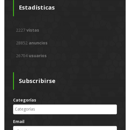
Estadísticas
2227
vistas
28852
anuncios
26704
usuarios
Subscribirse
Categorías
Email