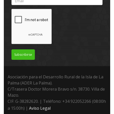
Subscribirse
Asociación para el Desarrollo Rural de la Isla de La
Palma (ADER La Palma).
C/Trasera Doctor Morera Bravo s/n. 38730. Villa de
Mazo.
CIF: G-38282620. | Teléfono: +34 922052266 (08:00h
a 15:00h) |
Aviso Legal