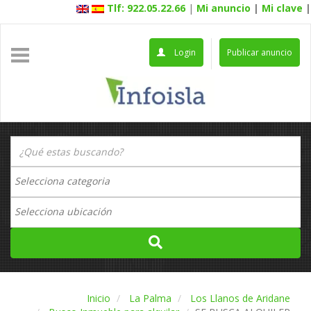
Tlf: 922.05.22.66
|
Mi anuncio
|
Mi clave
|
Login
Publicar anuncio
Inicio
La Palma
Los Llanos de Aridane