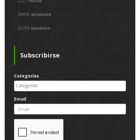
2227
vistas
28856
anuncios
26705
usuarios
Subscribirse
Categorías
Email