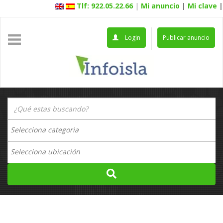
Tlf: 922.05.22.66
|
Mi anuncio
|
Mi clave
|
Login
Publicar anuncio