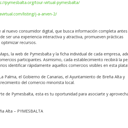
s://pymesbalta.org/tour-virtual-pymesbalta/
virtual.com/listing/j-a-arven-2/
se al nuevo consumidor digital, que busca información completa antes
de ser una experiencia interactiva y atractiva, promueven prácticas
 optimizar recursos.
Maps, la web de Pymesbalta y la ficha individual de cada empresa, a
omercios participantes. Asimismo, cada establecimiento recibirá la pe
uarios identificar rápidamente aquellos comercios visibles en esta plat
La Palma, el Gobierno de Canarias, el Ayuntamiento de Breña Alta y
recimiento del comercio minorista local.
te de Pymesbalta, esta es tu oportunidad para asociarte y aprovecha
eña Alta – PYMESBALTA