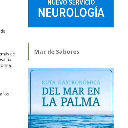
 de
Mar de Sabores
demás de
gatina
aforma.
r los