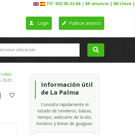
Tlf: 922.05.22.66
|
Mi anuncio
|
Mi clave
|
Login
Publicar anuncio
ciales
w 2025
Información útil
de La Palma
l
Consulta rápidamente el
estado de senderos, balsas,
tiempo, webcams de la isla,
horarios y líneas de guaguas.