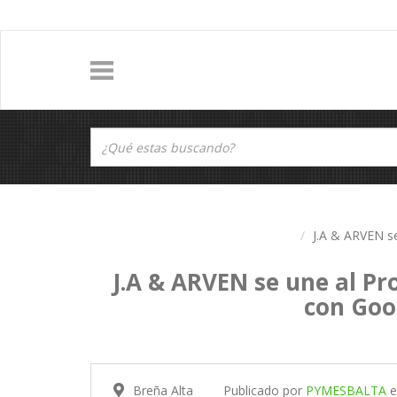
J.A & ARVEN se
J.A & ARVEN se une al Pr
con Goo
Breña Alta
Publicado por
PYMESBALTA