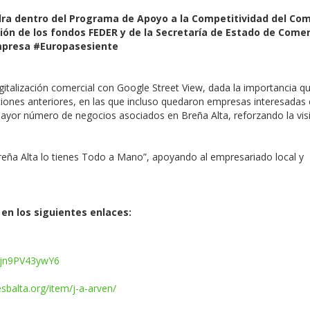
ra dentro del Programa de Apoyo a la Competitividad del Com
ción de los fondos FEDER y de la Secretaría de Estado de Come
Empresa #Europasesiente
talización comercial con Google Street View, dada la importancia qu
iciones anteriores, en las que incluso quedaron empresas interesadas
al mayor número de negocios asociados en Breña Alta, reforzando la visi
reña Alta lo tienes Todo a Mano”, apoyando al empresariado local y
en los siguientes enlaces:
Hjn9PV43ywY6
sbalta.org/item/j-a-arven/