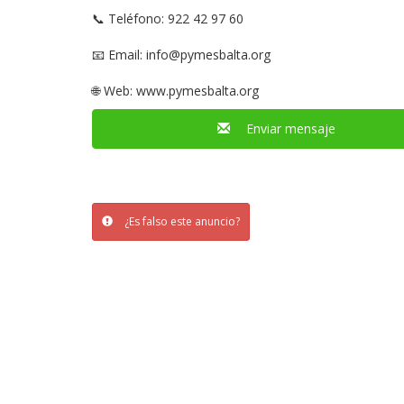
📞 Teléfono: 922 42 97 60
📧 Email:
info@pymesbalta.org
🌐 Web: www.pymesbalta.org
Enviar mensaje
¿Es falso este anuncio?