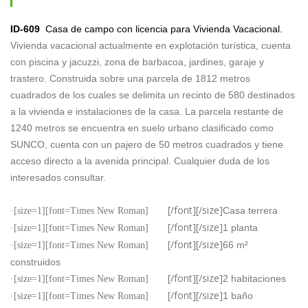
Vivienda Vacacional.
ID-609
Casa de campo con licencia para Vivienda Vacacional.
Vivienda vacacional actualmente en explotación turística, cuenta
con piscina y jacuzzi, zona de barbacoa, jardines, garaje y
trastero. Construida sobre una parcela de 1812 metros
cuadrados de los cuales se delimita un recinto de 580 destinados
a la vivienda e instalaciones de la casa. La parcela restante de
1240 metros se encuentra en suelo urbano clasificado como
SUNCO, cuenta con un pajero de 50 metros cuadrados y tiene
acceso directo a la avenida principal. Cualquier duda de los
interesados consultar.
[/font][/size]
Casa terrera
·[size=1][font=Times New Roman]
[/font][/size]
1 planta
·[size=1][font=Times New Roman]
[/font][/size]
66 m²
·[size=1][font=Times New Roman]
construidos
[/font][/size]
2 habitaciones
·[size=1][font=Times New Roman]
[/font][/size]
1 baño
·[size=1][font=Times New Roman]