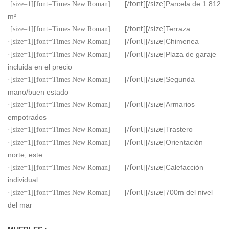
[/font][/size]
Parcela de 1.812
·[size=1][font=Times New Roman]
m²
[/font][/size]
Terraza
·[size=1][font=Times New Roman]
[/font][/size]
Chimenea
·[size=1][font=Times New Roman]
[/font][/size]
Plaza de garaje
·[size=1][font=Times New Roman]
incluida en el precio
[/font][/size]
Segunda
·[size=1][font=Times New Roman]
mano/buen estado
[/font][/size]
Armarios
·[size=1][font=Times New Roman]
empotrados
[/font][/size]
Trastero
·[size=1][font=Times New Roman]
[/font][/size]
Orientación
·[size=1][font=Times New Roman]
norte, este
[/font][/size]
Calefacción
·[size=1][font=Times New Roman]
individual
[/font][/size]
700m del nivel
·[size=1][font=Times New Roman]
del mar