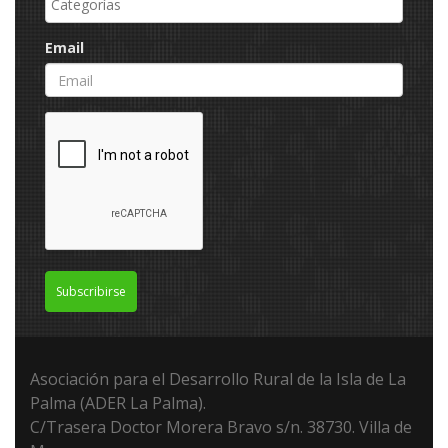
Email
Subscribirse
Asociación para el Desarrollo Rural de la Isla de La
Palma (ADER La Palma).
C/Trasera Doctor Morera Bravo s/n. 38730. Villa de