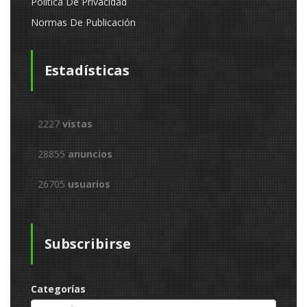
Política De Privacidad
Normas De Publicación
Estadísticas
2227
vistas
28855
anuncios
26705
usuarios
Subscribirse
Categorías