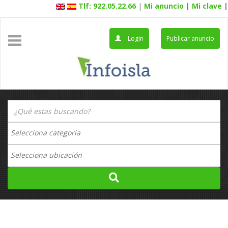
Tlf: 922.05.22.66
|
Mi anuncio
|
Mi clave
|
Login
Publicar anuncio