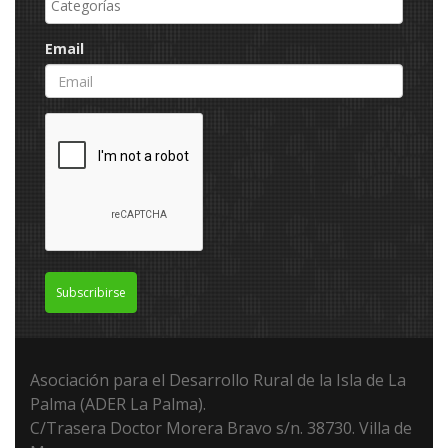
Email
Subscribirse
Asociación para el Desarrollo Rural de la Isla de La
Palma (ADER La Palma).
C/Trasera Doctor Morera Bravo s/n. 38730. Villa de