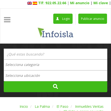
Tlf: 922.05.22.66
|
Mi anuncio
|
Mi clave
|
Login
Publicar anuncio
Inicio
La Palma
El Paso
Inmuebles Ventas