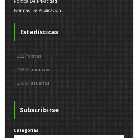
Política De Privacidad
Normas De Publicación
Estadísticas
2227
vistas
28845
anuncios
26699
usuarios
Subscribirse
Categorías